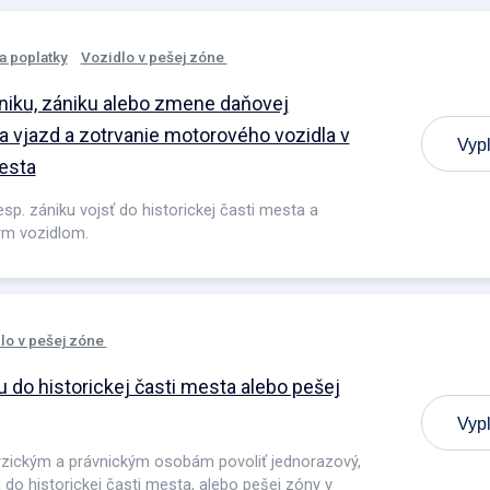
a poplatky
Vozidlo v pešej zóne
iku, zániku alebo zmene daňovej
za vjazd a zotrvanie motorového vozidla v
Vypl
mesta
sp. zániku vojsť do historickej časti mesta a
ým vozidlom.
lo v pešej zóne
 do historickej časti mesta alebo pešej
Vypl
zickým a právnickým osobám povoliť jednorazový,
do historickej časti mesta, alebo pešej zóny v