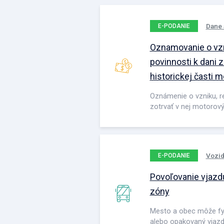
Dane 
E-PODANIE
Oznamovanie o vzn
povinnosti k dani 
historickej časti 
Oznámenie o vzniku, re
zotrvať v nej motorov
Vozid
E-PODANIE
Povoľovanie vjazdu
zóny
Mesto a obec môže fy
alebo opakovaný vjazd 