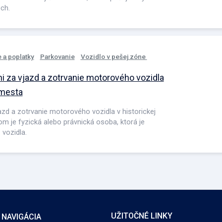
ch.
 a poplatky
Parkovanie
Vozidlo v pešej zóne
i za vjazd a zotrvanie motorového vozidla
 mesta
zd a zotrvanie motorového vozidla v historickej
m je fyzická alebo právnická osoba, ktorá je
vozidla.
UŽITOČNÉ LINKY
 NAVIGÁCIA