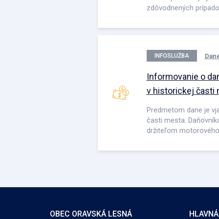
zdôvodnených prípado
Dane
INFOSLUŽBA
Informovanie o dan
v historickej časti
Predmetom dane je vja
časti mesta. Daňovníko
držiteľom motorového 
OBEC ORAVSKÁ LESNÁ
HLAVNÁ