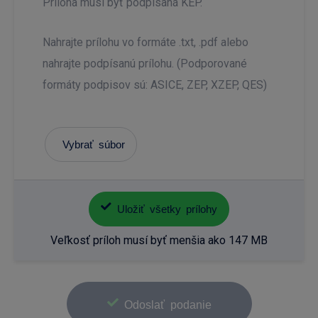
Príloha musí byť podpísaná KEP.
Nahrajte prílohu vo formáte .txt, .pdf alebo
nahrajte podpísanú prílohu. (Podporované
formáty podpisov sú: ASICE, ZEP, XZEP, QES)
Vybrať súbor
Uložiť všetky prílohy
Veľkosť príloh musí byť menšia ako 147 MB
Odoslať podanie