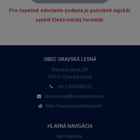
Pre úspešné odoslanie podania je potrebné najskôr
vyplniť Elektronický formulár.
OBEC ORAVSKÁ LESNÁ
Oravská Lesná 291
029 57 Oravská Lesná
+421 43 5593122
obecnyurad@oravskalesna.sk
http://www.oravskalesna.sk/
HLAVNÁ NAVIGÁCIA
Samospráva