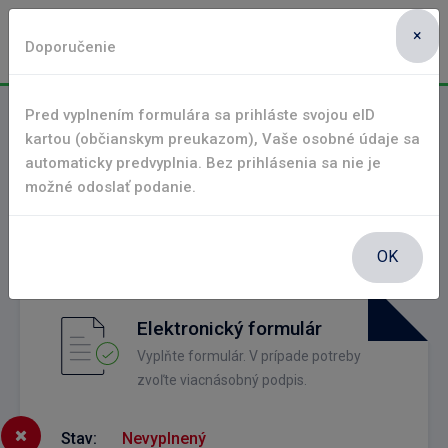
×
Oravská Lesná
Doporučenie
Pred vyplnením formulára sa prihláste svojou eID
Oznámenie o vzniku, zániku alebo
kartou (občianskym preukazom), Vaše osobné údaje sa
zmene daňovej povinnosti k dani za
automaticky predvyplnia. Bez prihlásenia sa nie je
vjazd a zotrvanie motorového vozidla v
možné odoslať podanie.
historickej časti mesta
Elektronické služby
Životné situácie
OK
Elektronický formulár
Vyplňte formulár. V prípade potreby
zvoľte viacnásobný podpis.
Stav:
Nevyplnený