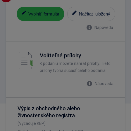
Vyplniť formulár
Načítať uložený
Nápoveda
Voliteľné prílohy
K podaniu môžete nahrať prílohy. Tieto
prílohy tvoria súčasť celého podania.
Nápoveda
Výpis z obchodného alebo
živnostenského registra.
(Vyžaduje KEP)