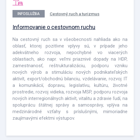
Cestovný ruch a turizmus
INFOSLUŽBA
Informovanie o cestovnom ruchu
Na cestovný ruch sa v všeobecnosti nahliada ako na
oblasť, ktorej pozitívne vplyvy sú, v prípade jeho
adekvátneho rozvoja, nepochybné vo viacerých
oblastiach, ako napr. veľmi priaznivé dopady na HDP,
zamestnanosť, reštrukturalizáciu, podporu vzniku
nových výrob a stimuláciu nových podnikateľských
aktivít, export/obchodnú bilanciu, vzdelávanie, rozvoj IT
a komunikácií, dopravu, legislatívu, kultúru, životné
prostredie, rozvoj vidieka, rozvoja MSP, podporu rozvoja
nových interregionálnych aktivít, vitalitu a zdravie ľudí, na
spoluprácu štátnej správy a samosprávy, vplýva na
medzinárodné vzťahy s príslušnými, mimoriadne
zaujímavými efektmi výstupov.