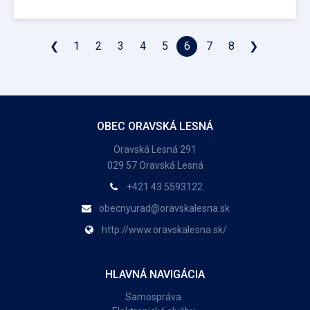
❮
1
2
3
4
5
6
7
8
❯
OBEC ORAVSKÁ LESNÁ
Oravská Lesná 291
029 57 Oravská Lesná
+421 43 5593122
obecnyurad@oravskalesna.sk
http://www.oravskalesna.sk/
HLAVNÁ NAVIGÁCIA
Samospráva