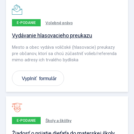
Volebné právo
E-PODANIE
Vydávanie hlasovacieho preukazu
Mesto a obec vydáva voličské (hlasovacie) preukazy
pre občanov, ktorí sa chcú zúčastniť volieb/referenda
mimo adresy ich trvalého bydliska
Vyplniť formulár
Školy a škôlky
E-PODANIE
Žiadosť o prijatie dieťaťa do materskej školy