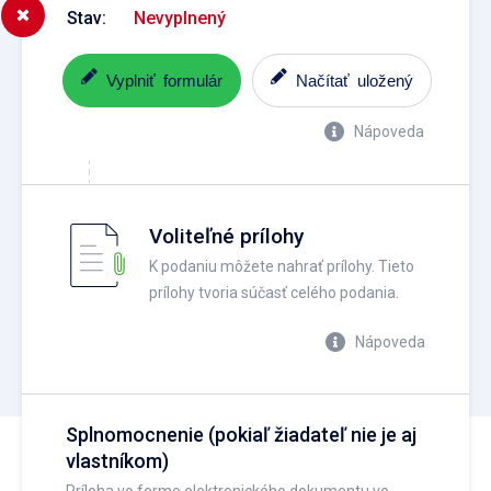
Stav:
Nevyplnený
Vyplniť formulár
Načítať uložený
Nápoveda
Voliteľné prílohy
K podaniu môžete nahrať prílohy. Tieto
prílohy tvoria súčasť celého podania.
Nápoveda
Splnomocnenie (pokiaľ žiadateľ nie je aj
vlastníkom)