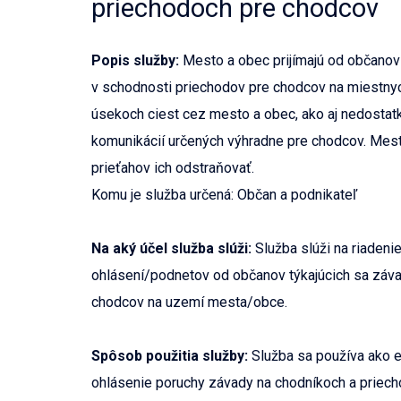
priechodoch pre chodcov
Popis služby:
Mesto a obec prijímajú od občanov
v schodnosti priechodov pre chodcov na miestny
úsekoch ciest cez mesto a obec, ako aj nedostat
komunikácií určených výhradne pre chodcov. Mes
prieťahov ich odstraňovať.
Komu je služba určená: Občan a podnikateľ
Na aký účel služba slúži:
Služba slúži na riadeni
ohlásení/podnetov od občanov týkajúcich sa záva
chodcov na uzemí mesta/obce.
Spôsob použitia služby:
Služba sa používa ako el
ohlásenie poruchy závady na chodníkoch a priech