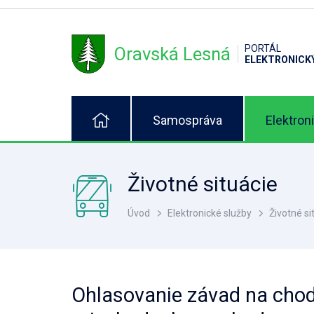
PORTÁL
Oravská Lesná
ELEKTRONICK
Samospráva
Elektron
Životné situácie
Úvod
Elektronické služby
Životné si
Ohlasovanie závad na cho