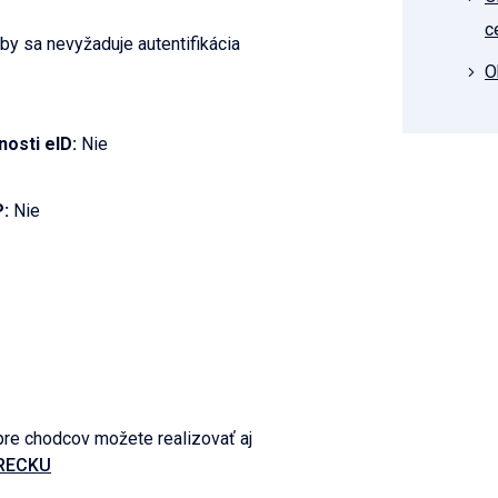
c
by sa nevyžaduje autentifikácia
O
nosti eID:
Nie
P:
Nie
re chodcov možete realizovať aj
RECKU