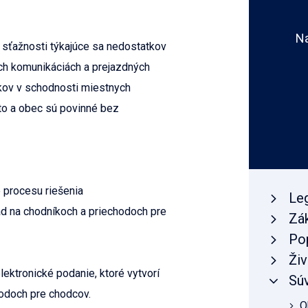
Na
 sťažnosti týkajúce sa nedostatkov
ch komunikáciách a prejazdných
kov v schodnosti miestnych
to a obec sú povinné bez
e procesu riešenia
Leg
d na chodníkoch a priechodoch pre
Zá
Po
Živ
ektronické podanie, ktoré vytvorí
Súv
odoch pre chodcov.
O