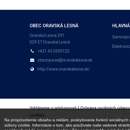
OBEC ORAVSKÁ LESNÁ
HLAVNÁ
Oravská Lesná 291
Samospr
029 57 Oravská Lesná
Elektroni
+421 43 5593122
obecnyurad@oravskalesna.sk
http://www.oravskalesna.sk/
|
Vyhlásenie o prístupnosti
Ochrana osobných údajov
cookies
Na prispôsobenie obsahu a reklám, poskytovanie funkcií sociálnych
Správcom obsahu je Obec Oravská Lesná, technickým
súbory cookie. Informácie o tom, ako používate naše webové stránky