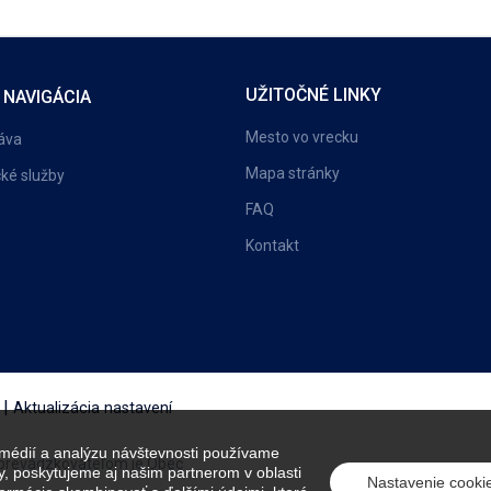
UŽITOČNÉ LINKY
 NAVIGÁCIA
Mesto vo vrecku
áva
Mapa stránky
cké služby
FAQ
Kontakt
|
Aktualizácia nastavení
 médií a analýzu návštevnosti používame
 prevádzkovateľom je Obec
, poskytujeme aj našim partnerom v oblasti
Nastavenie cooki