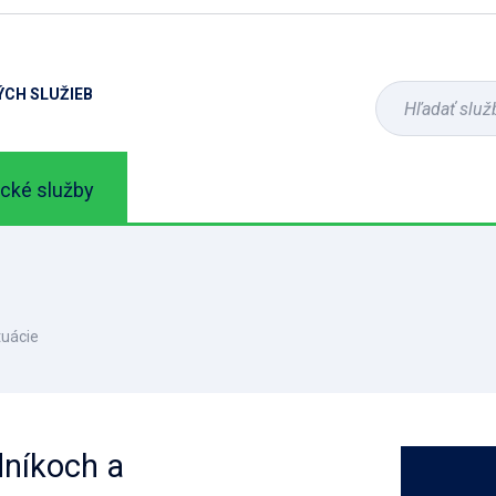
ÝCH SLUŽIEB
ické služby
tuácie
dníkoch a