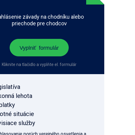
hlásenie závady na chodníku alebo
priechode pre chodcov
Vyplniť formulár
Kliknite na tlačidlo a vyplňte el. formulár
islatíva
konná lehota
platky
otné situácie
isiace služby
hlasovanie porúch verejného osvetlenia a