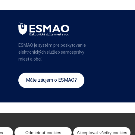
ESMAO je systém pre poskytovanie
elektronických služieb samosprávy
miest a obcí.
Máte záujem o ESMAO?
es
Odmietnuť cookies
Akceptovať všetky cookies